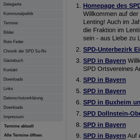
Delegierte
Homepage des SPD-
Willkommen auf der 
Kommunalpolitik
Lenting! Auch im Ja
Termine
die Fraktion im Lent
Bilder
sein - aus Liebe zu 
Rote Feder
SPD-Unterbezirk Ei
Chronik der SPD Su-
Ro
SPD in Bayern
Will
Gästebuch
SPD Ortsvereines Ad
Kontakt
SPD in Bayern
Downloads
Links
SPD in Bayern
Datenschutzerklärung
SPD in Buxheim un
Downloads
SPD Dollnstein-Obe
Impressum
SPD in Bayern
Termine aktuell
SPD in Bayern
Auf d
Alle Termine öffnen
.