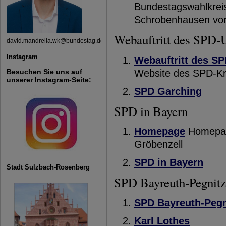
Bundestagswahlkreis 
Schrobenhausen vor
Webauftritt des SPD-
david.mandrella.wk@bundestag.de
Instagram
Webauftritt des S
Website des SPD-K
Besuchen Sie uns auf
unserer Instagram-Seite:
SPD Garching
SPD in Bayern
Homepage
Homepag
Gröbenzell
SPD in Bayern
Stadt Sulzbach-Rosenberg
SPD Bayreuth-Pegnitz
SPD Bayreuth-Pegn
Karl Lothes