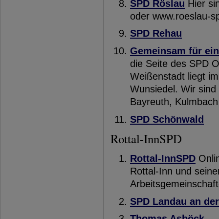
SPD Röslau
Hier si
oder www.roeslau-s
SPD Rehau
Gemeinsam für ein
die Seite des SPD O
Weißenstadt liegt im
Wunsiedel. Wir sind
Bayreuth, Kulmbach 
SPD Schönwald
Rottal-InnSPD
Rottal-InnSPD
Onlin
Rottal-Inn und sein
Arbeitsgemeinschaft
SPD Landau an der
Thomas Asböck