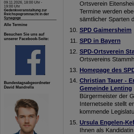
09.11.2026, 18:00 Uhr -
Ortsverein Eitenshe
19:00 Uhr
Gedenkveranstaltung zur
Termine werden eben
Reichspogromnacht in der
Synagoge
sämtlicher Sparten 
Alle Termine
SPD Gaimersheim
Besuchen Sie uns auf
unserer Facebook-Seite:
SPD in Bayern
SPD-Ortsverein 
Ortsvereins Stammh
Homepage des SPD-
Christian Tauer - E
Bundestagsabgeordneter
David Mandrella
Gemeinde Lenting
Bürgermeister der G
Internetseite stellt e
kommende Legislatur
Ursula Engelen-Ke
Ihnen als Kandidati